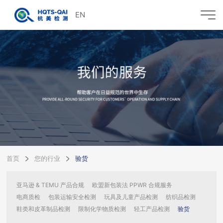
EN
首页
您的行业
验货
亚马逊 & TEMU 产品合规
欧盟新包装法 PPWR 合规服务
电商质检
包装运输安全检测
玩具及儿童产品检测
纺织品检测
鞋类和皮革制品检测
限制化学物质检测
轻工产品检测
验货