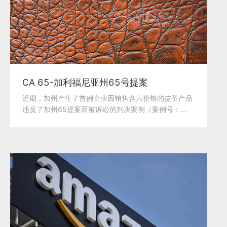
CA 65-加利福尼亚州65号提案
近期，加州产生了首例企业因销售含六价铬的皮革产品
违反了加州65提案而被诉讼的判决案例（案例号：
HG200643...