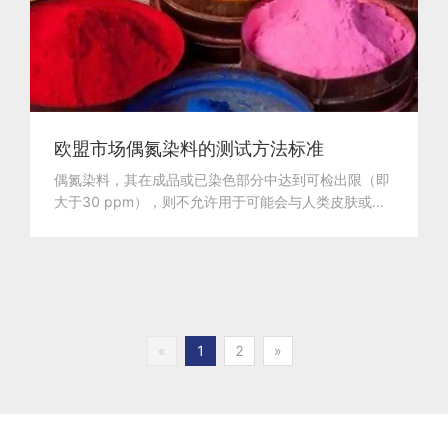
欧盟市场偶氮染料的测试方法标准
偶氮染料，其在成品或已染色部分中达到可检出限（即
大于30 ppm），则不允许用于可能会与人类皮肤或口
腔有直...
«
1
2
»