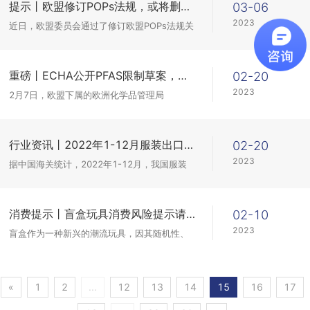
提示丨欧盟修订POPs法规，或将删除PFOA类物质部分特定豁免条款
03-06
2023
近日，欧盟委员会通过了修订欧盟POPs法规关
于PFOA及其盐和相关物质在物质、混合物和物
品中作为无意微量污染物的浓度，并决定删除
部分欧盟不再需要的特定豁免。
重磅丨ECHA公开PFAS限制草案，超过10000种PFASs物质或将面临禁售退市！
02-20
2023
2月7日，欧盟下属的欧洲化学品管理局
（ECHA）公布了一份限制提案，提议禁止生
产、使用被称为“永久化学品（forever
chemicals）”的全氟和多氟烷基化合物（per-
行业资讯丨2022年1-12月服装出口分析
02-20
an...
2023
据中国海关统计，2022年1-12月，我国服装
（含衣着附件，下同）累计出口1754.3亿美
元，同比增长3.2%。
消费提示丨盲盒玩具消费风险提示请收下！
02-10
2023
盲盒作为一种新兴的潮流玩具，因其随机性、
新鲜性和趣味性受到众多儿童和青年消费者的
青睐，儿童在商场中看到盲盒玩具走不动道，
哭闹着要买的场面也时有发生。
«
1
2
...
12
13
14
15
16
17