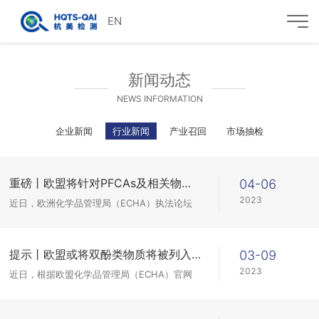
EN
新闻动态
NEWS INFORMATION
企业新闻
行业新闻
产业召回
市场抽检
重磅丨欧盟将针对PFCAs及相关物质开展专项执法行动
04-06
2023
近日，欧洲化学品管理局（ECHA）执法论坛
同意开展一个新的试点项目，以检查化妆品等
消费品中是否存在受限制的全氟羧酸(PFCAs)
及其相关物质。
提示丨欧盟或将双酚类物质将被列入REACH附录17限制管理
03-09
2023
近日，根据欧盟化学品管理局（ECHA）官网
公示的信息，此前受到各方关注的针对双酚A和
其他对环境具有内分泌干扰作用的双酚类物质
及其衍生物的限制提案的公众咨询...